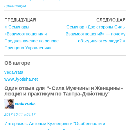
практикум
Навигация
Предыдущая
С
ПРЕДЫДУЩАЯ
СЛЕДУЮЩАЯ
запись
за
Семинары
Семинар «Две стороны Силы
по
«Взаимоотношения и
Взаимоотношений» — почему
записям
Предназначение на основе
объединяются люди?
Принципа Управления»
Об авторе
vedavrata
www.Jyotisha.net
Один отзыв для “«Сила Мужчины и Женщины»
лекция и практикум по Тантра-Джйотишу”
vedavrata
:
2017-10-11 в 04:17
Интервью с Антоном Кузнецовым “Особенности и