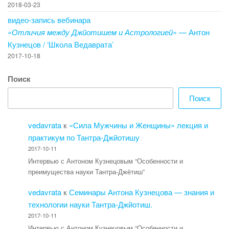
2018-03-23
видео-запись вебинара
«
Отличия между Джйотишем и Астрологией
» — Антон
Кузнецов / ‘Школа Ведаврата’
2017-10-18
Поиск
Поиск
vedavrata
к
«Сила Мужчины и Женщины» лекция и
практикум по Тантра-Джйотишу
2017-10-11
Интервью с Антоном Кузнецовым “Особенности и
преимущества науки Тантра-Джётиш”
vedavrata
к
Семинары Антона Кузнецова — знания и
технологии науки Тантра-Джйотиш.
2017-10-11
Интервью с Антоном Кузнецовым “Особенности и