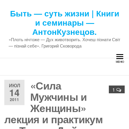
Перейти
к
Быть — суть жизни | Книги
содержимому
и семинары —
АнтонКузнецов.
«Плоть нічтоже — Дух животворить. Хочеш пізнати Світ
— пізнай себе». Григорий Сковорода
МЕНЮ
«Сила
ИЮЛ
14
1
Мужчины и
2011
Женщины»
лекция и практикум