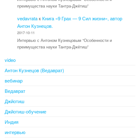
преимущества науки Тантра-Джётиш”
vedavrata
к
Книга «9 Грах — 9 Сил жизни», автор
Антон Кузнецов.
2017-10-11
Интервью с Антоном Кузнецовым “Особенности и
преимущества науки Тантра-Джётиш”
video
Антон Кузнецов (Ведаврат)
вебинар
Ведаврат
Джйотиш
Джйотиш-обучение
Индия
интервью