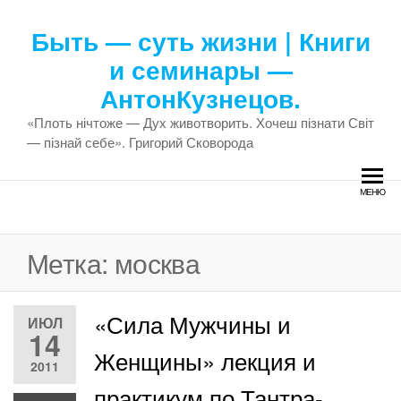
Перейти
к
Быть — суть жизни | Книги
содержимому
и семинары —
АнтонКузнецов.
«Плоть нічтоже — Дух животворить. Хочеш пізнати Світ
— пізнай себе». Григорий Сковорода
МЕНЮ
Метка:
москва
«Сила Мужчины и
ИЮЛ
14
Женщины» лекция и
2011
практикум по Тантра-